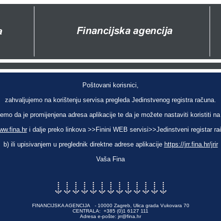
Poštovani korisnici,
zahvaljujemo na korištenju servisa pregleda Jedinstvenog registra računa.
emo da je promijenjena adresa aplikacije te da je možete nastaviti koristiti n
ww.fina.hr
i dalje preko linkova >>Finini WEB servisi>>Jedinstveni registar 
b) ili upisivanjem u preglednik direktne adrese aplikacije
https://jrr.fina.hr/jrir
Vaša Fina
FINANCIJSKA AGENCIJA - 10000 Zagreb, Ulica grada Vukovara 70
CENTRALA: +385 (0)1 6127 111
Adresa e-pošte: jrr@fina.hr